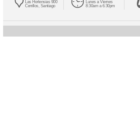
Las Hortensias 900
Lunes a Viernes
Cerrillos, Santiago
8:30am a 6:30pm