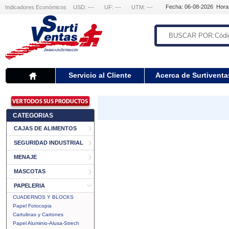
Fecha: 06-08-2026 Hora
Indicadores Económicos
USD: ---
UF: ---
UTM: ---
Servicio al Cliente
Acerca de Surtiventa
CATEGORIAS
CAJAS DE ALIMENTOS
SEGURIDAD INDUSTRIAL
MENAJE
MASCOTAS
PAPELERIA
CUADERNOS Y BLOCKS
Papel Fotocopia
Cartulinas y Cartones
Papel Aluminio-Alusa-Strech