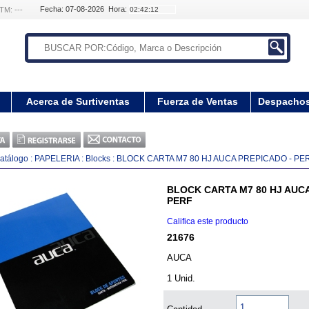
Fecha: 07-08-2026 Hora:
TM: ---
Acerca de Surtiventas
Fuerza de Ventas
Despacho
atálogo
:
PAPELERIA
:
Blocks
:
BLOCK CARTA M7 80 HJ AUCA PREPICADO - PE
BLOCK CARTA M7 80 HJ AUCA
PERF
Califica este producto
21676
AUCA
1 Unid.