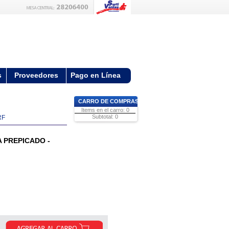
s
Proveedores
Pago en Línea
CARRO DE COMPRAS
Items en el carro: 0
Subtotal: 0
RF
 PREPICADO -