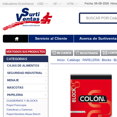
Fecha: 06-08-2026 Hora
Indicadores Económicos
USD: ---
UF: ---
UTM: ---
Servicio al Cliente
Acerca de Surtiventa
CATEGORIAS
Inicio
:
Catálogo
:
PAPELERIA
:
Blocks
:
B
CAJAS DE ALIMENTOS
SEGURIDAD INDUSTRIAL
MENAJE
MASCOTAS
PAPELERIA
CUADERNOS Y BLOCKS
Papel Fotocopia
Cartulinas y Cartones
Papel Aluminio-Alusa-Strech