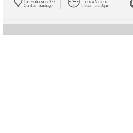
Las Hortensias 900
Lunes a Viernes
Cerrillos, Santiago
8:30am a 6:30pm