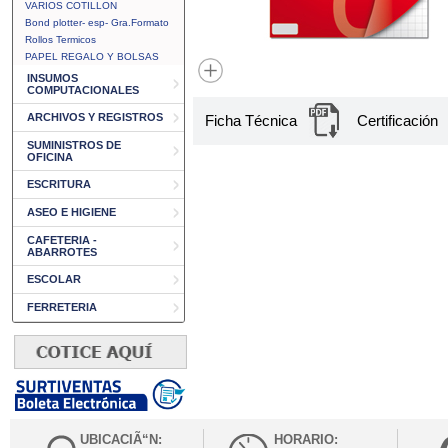
VARIOS COTILLON
Bond plotter- esp- Gra.Formato
Rollos Termicos
PAPEL REGALO Y BOLSAS
INSUMOS
COMPUTACIONALES
ARCHIVOS Y REGISTROS
Ficha Técnica
Certificación
SUMINISTROS DE
OFICINA
ESCRITURA
ASEO E HIGIENE
CAFETERIA -
ABARROTES
ESCOLAR
FERRETERIA
UBICACIÃ“N:
HORARIO: