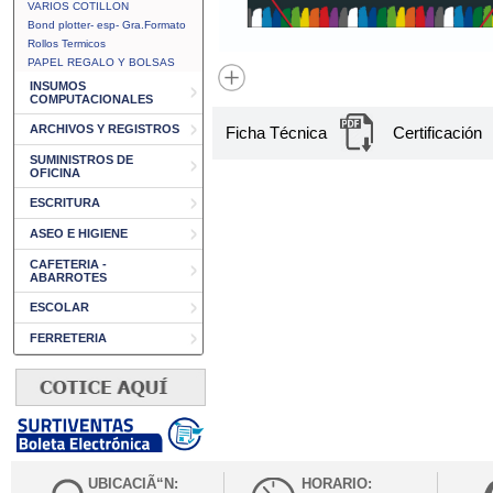
VARIOS COTILLON
Bond plotter- esp- Gra.Formato
Rollos Termicos
PAPEL REGALO Y BOLSAS
INSUMOS
COMPUTACIONALES
ARCHIVOS Y REGISTROS
Ficha Técnica
Certificación
SUMINISTROS DE
OFICINA
ESCRITURA
ASEO E HIGIENE
CAFETERIA -
ABARROTES
ESCOLAR
FERRETERIA
UBICACIÃ“N:
HORARIO: