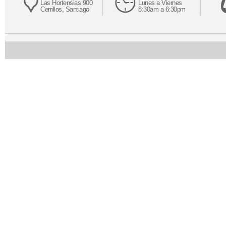
Las Hortensias 900
Lunes a Viernes
Cerrillos, Santiago
8:30am a 6:30pm