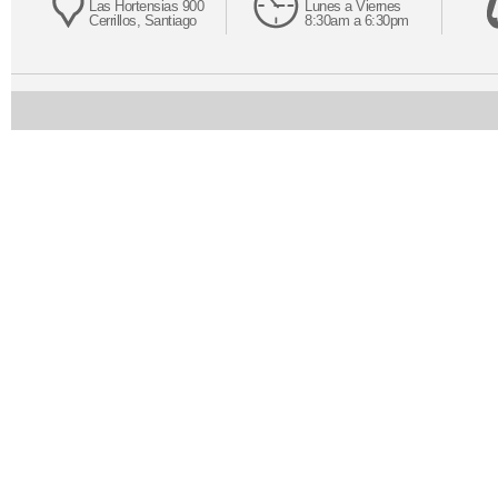
Las Hortensias 900
Lunes a Viernes
Cerrillos, Santiago
8:30am a 6:30pm