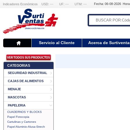
Fecha: 06-08-2026 Hora
Indicadores Económicos
USD: ---
UF: ---
UTM: ---
Servicio al Cliente
Acerca de Surtiventa
CATEGORIAS
SEGURIDAD INDUSTRIAL
CAJAS DE ALIMENTOS
MENAJE
MASCOTAS
PAPELERIA
CUADERNOS Y BLOCKS
Papel Fotocopia
Cartulinas y Cartones
Papel Aluminio-Alusa-Strech