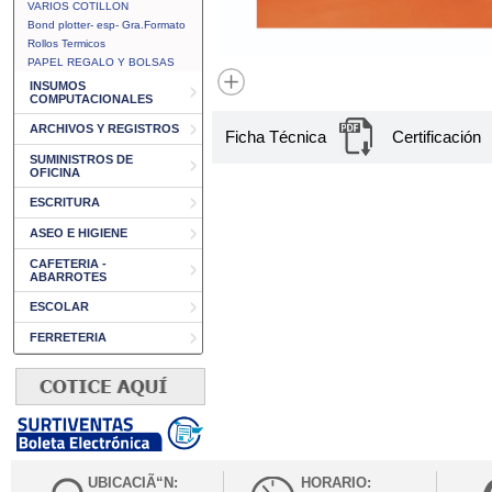
VARIOS COTILLON
Bond plotter- esp- Gra.Formato
Rollos Termicos
PAPEL REGALO Y BOLSAS
INSUMOS
COMPUTACIONALES
ARCHIVOS Y REGISTROS
Ficha Técnica
Certificación
SUMINISTROS DE
OFICINA
ESCRITURA
ASEO E HIGIENE
CAFETERIA -
ABARROTES
ESCOLAR
FERRETERIA
UBICACIÃ“N:
HORARIO: