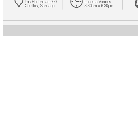
Las Hortensias 900
Lunes a Viernes
Cerrillos, Santiago
8:30am a 6:30pm