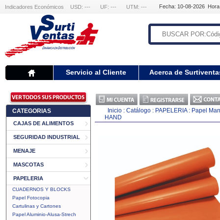
Fecha: 10-08-2026 Hora
Indicadores Económicos
USD: ---
UF: ---
UTM: ---
Servicio al Cliente
Acerca de Surtiventa
Inicio
:
Catálogo
:
PAPELERIA
:
Papel Mant
CATEGORIAS
HAND
CAJAS DE ALIMENTOS
SEGURIDAD INDUSTRIAL
MENAJE
MASCOTAS
PAPELERIA
CUADERNOS Y BLOCKS
Papel Fotocopia
Cartulinas y Cartones
Papel Aluminio-Alusa-Strech