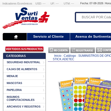
Fecha: 07-08-2026 Hora
Indicadores Económicos
USD: ---
UF: ---
UTM: ---
Servicio al Cliente
Acerca de Surtiventa
Inicio
:
Catálogo
:
SUMINISTROS DE OFI
CATEGORIAS
STICK.ADETEC
SEGURIDAD INDUSTRIAL
CAJAS DE ALIMENTOS
MENAJE
MASCOTAS
PAPELERIA
INSUMOS
COMPUTACIONALES
ARCHIVOS Y REGISTROS