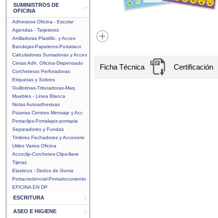
SUMINISTROS DE
OFICINA
Adhesivos Oficina - Escolar
Agendas - Tarjeteros
Anilladoras Plastific. y Acces
Bandejas-Papeleros-Portataco
Calculadoras Sumadoras y Acces
Cintas Adh. Oficina-Dispensado
Ficha Técnica
Certificación
Corcheteras Perforadoras
Etiquetas y Sobres
Guillotinas-Trituradoras-Maq.
Muebles - Linea Blanca
Notas Autoadhesivas
Pizarras Centros Mensaje y Acc
Portaclips-Portalapiz-portapla
Separadores y Fundas
Timbres Fechadores y Accesorio
Utiles Varios Oficina
Accoclip-Corchetes-Clips-llave
Tijeras
Elasticos - Dedos de Goma
Portacredencial-Portadocumento
EFICINA EN DP
ESCRITURA
ASEO E HIGIENE