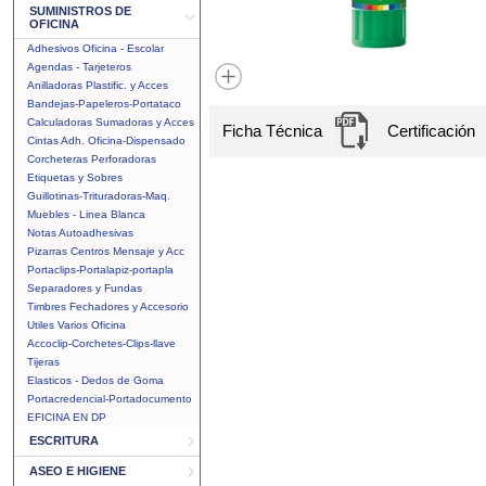
SUMINISTROS DE
OFICINA
Adhesivos Oficina - Escolar
Agendas - Tarjeteros
Anilladoras Plastific. y Acces
Bandejas-Papeleros-Portataco
Calculadoras Sumadoras y Acces
Ficha Técnica
Certificación
Cintas Adh. Oficina-Dispensado
Corcheteras Perforadoras
Etiquetas y Sobres
Guillotinas-Trituradoras-Maq.
Muebles - Linea Blanca
Notas Autoadhesivas
Pizarras Centros Mensaje y Acc
Portaclips-Portalapiz-portapla
Separadores y Fundas
Timbres Fechadores y Accesorio
Utiles Varios Oficina
Accoclip-Corchetes-Clips-llave
Tijeras
Elasticos - Dedos de Goma
Portacredencial-Portadocumento
EFICINA EN DP
ESCRITURA
ASEO E HIGIENE