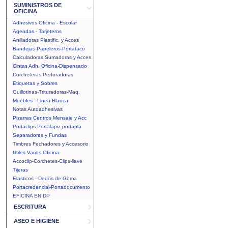
SUMINISTROS DE
OFICINA
Adhesivos Oficina - Escolar
Agendas - Tarjeteros
Anilladoras Plastific. y Acces
Bandejas-Papeleros-Portataco
Calculadoras Sumadoras y Acces
Cintas Adh. Oficina-Dispensado
Corcheteras Perforadoras
Etiquetas y Sobres
Guillotinas-Trituradoras-Maq.
Muebles - Linea Blanca
Notas Autoadhesivas
Pizarras Centros Mensaje y Acc
Portaclips-Portalapiz-portapla
Separadores y Fundas
Timbres Fechadores y Accesorio
Utiles Varios Oficina
Accoclip-Corchetes-Clips-llave
Tijeras
Elasticos - Dedos de Goma
Portacredencial-Portadocumento
EFICINA EN DP
ESCRITURA
ASEO E HIGIENE