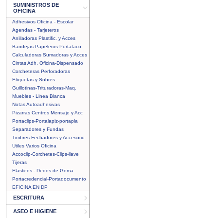
SUMINISTROS DE
OFICINA
Adhesivos Oficina - Escolar
Agendas - Tarjeteros
Anilladoras Plastific. y Acces
Bandejas-Papeleros-Portataco
Calculadoras Sumadoras y Acces
Cintas Adh. Oficina-Dispensado
Corcheteras Perforadoras
Etiquetas y Sobres
Guillotinas-Trituradoras-Maq.
Muebles - Linea Blanca
Notas Autoadhesivas
Pizarras Centros Mensaje y Acc
Portaclips-Portalapiz-portapla
Separadores y Fundas
Timbres Fechadores y Accesorio
Utiles Varios Oficina
Accoclip-Corchetes-Clips-llave
Tijeras
Elasticos - Dedos de Goma
Portacredencial-Portadocumento
EFICINA EN DP
ESCRITURA
ASEO E HIGIENE