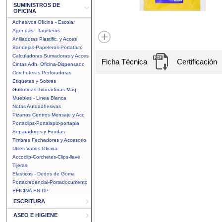
SUMINISTROS DE
OFICINA
Adhesivos Oficina - Escolar
Agendas - Tarjeteros
Anilladoras Plastific. y Acces
Bandejas-Papeleros-Portataco
Calculadoras Sumadoras y Acces
Ficha Técnica
Certificación
Cintas Adh. Oficina-Dispensado
Corcheteras Perforadoras
Etiquetas y Sobres
Guillotinas-Trituradoras-Maq.
Muebles - Linea Blanca
Notas Autoadhesivas
Pizarras Centros Mensaje y Acc
Portaclips-Portalapiz-portapla
Separadores y Fundas
Timbres Fechadores y Accesorio
Utiles Varios Oficina
Accoclip-Corchetes-Clips-llave
Tijeras
Elasticos - Dedos de Goma
Portacredencial-Portadocumento
EFICINA EN DP
ESCRITURA
ASEO E HIGIENE