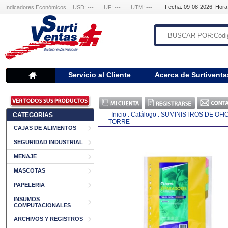
Fecha: 09-08-2026 Hora
Indicadores Económicos
USD: ---
UF: ---
UTM: ---
Servicio al Cliente
Acerca de Surtiventa
Inicio
:
Catálogo
:
SUMINISTROS DE OFI
CATEGORIAS
TORRE
CAJAS DE ALIMENTOS
SEGURIDAD INDUSTRIAL
MENAJE
MASCOTAS
PAPELERIA
INSUMOS
COMPUTACIONALES
ARCHIVOS Y REGISTROS