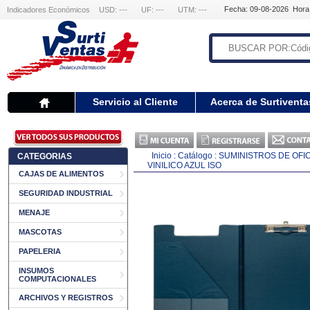
Fecha: 09-08-2026 Hora
Indicadores Económicos
USD: ---
UF: ---
UTM: ---
Servicio al Cliente
Acerca de Surtiventa
Inicio
:
Catálogo
:
SUMINISTROS DE OFI
CATEGORIAS
VINILICO AZUL ISO
CAJAS DE ALIMENTOS
SEGURIDAD INDUSTRIAL
MENAJE
MASCOTAS
PAPELERIA
INSUMOS
COMPUTACIONALES
ARCHIVOS Y REGISTROS