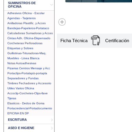
SUMINISTROS DE
OFICINA
Adhesivos Oficina - Escolar
Agendas - Tarjeteros
Anilladoras Plastific. y Acces
Bandejas-Papeleros-Portataco
Calculadoras Sumadoras y Acces
Cintas Adh. Oficina-Dispensado
Ficha Técnica
Certificación
Corcheteras Perforadoras
Etiquetas y Sobres
Guillotinas-Trituradoras-Maq.
Muebles - Linea Blanca
Notas Autoadhesivas
Pizarras Centros Mensaje y Acc
Portaclips-Portalapiz-portapla
Separadores y Fundas
Timbres Fechadores y Accesorio
Utiles Varios Oficina
Accoclip-Corchetes-Clips-llave
Tijeras
Elasticos - Dedos de Goma
Portacredencial-Portadocumento
EFICINA EN DP
ESCRITURA
ASEO E HIGIENE