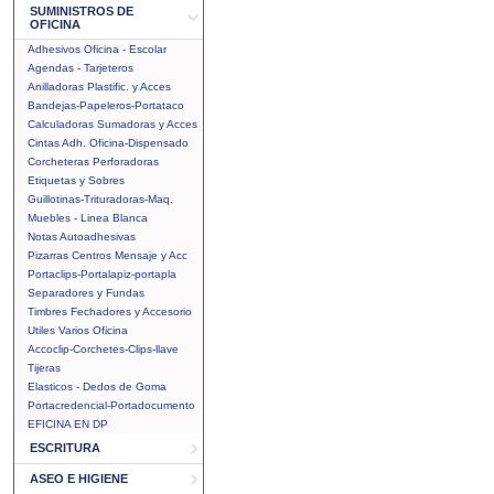
SUMINISTROS DE
OFICINA
Adhesivos Oficina - Escolar
Agendas - Tarjeteros
Anilladoras Plastific. y Acces
Bandejas-Papeleros-Portataco
Calculadoras Sumadoras y Acces
Cintas Adh. Oficina-Dispensado
Corcheteras Perforadoras
Etiquetas y Sobres
Guillotinas-Trituradoras-Maq.
Muebles - Linea Blanca
Notas Autoadhesivas
Pizarras Centros Mensaje y Acc
Portaclips-Portalapiz-portapla
Separadores y Fundas
Timbres Fechadores y Accesorio
Utiles Varios Oficina
Accoclip-Corchetes-Clips-llave
Tijeras
Elasticos - Dedos de Goma
Portacredencial-Portadocumento
EFICINA EN DP
ESCRITURA
ASEO E HIGIENE