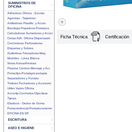
SUMINISTROS DE
OFICINA
Adhesivos Oficina - Escolar
Agendas - Tarjeteros
Anilladoras Plastific. y Acces
Bandejas-Papeleros-Portataco
Calculadoras Sumadoras y Acces
Ficha Técnica
Certificación
Cintas Adh. Oficina-Dispensado
Corcheteras Perforadoras
Etiquetas y Sobres
Guillotinas-Trituradoras-Maq.
Muebles - Linea Blanca
Notas Autoadhesivas
Pizarras Centros Mensaje y Acc
Portaclips-Portalapiz-portapla
Separadores y Fundas
Timbres Fechadores y Accesorio
Utiles Varios Oficina
Accoclip-Corchetes-Clips-llave
Tijeras
Elasticos - Dedos de Goma
Portacredencial-Portadocumento
EFICINA EN DP
ESCRITURA
ASEO E HIGIENE