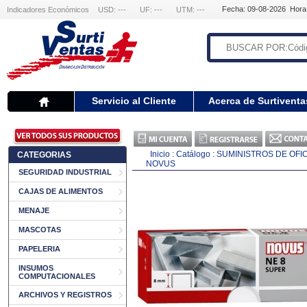
Fecha: 09-08-2026 Hora
Indicadores Económicos
USD: ---
UF: ---
UTM: ---
Servicio al Cliente
Acerca de Surtiventa
Inicio
:
Catálogo
:
SUMINISTROS DE OFI
CATEGORIAS
NOVUS
SEGURIDAD INDUSTRIAL
CAJAS DE ALIMENTOS
MENAJE
MASCOTAS
PAPELERIA
INSUMOS
COMPUTACIONALES
ARCHIVOS Y REGISTROS