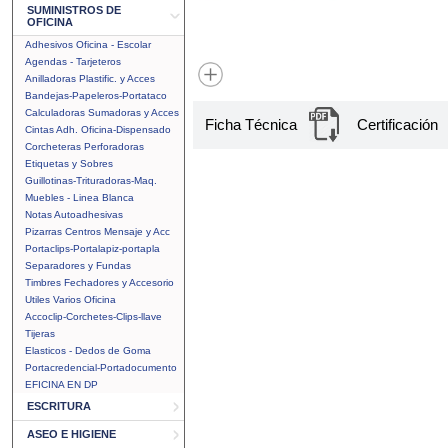
SUMINISTROS DE
OFICINA
Adhesivos Oficina - Escolar
Agendas - Tarjeteros
Anilladoras Plastific. y Acces
Bandejas-Papeleros-Portataco
Calculadoras Sumadoras y Acces
Ficha Técnica
Certificación
Cintas Adh. Oficina-Dispensado
Corcheteras Perforadoras
Etiquetas y Sobres
Guillotinas-Trituradoras-Maq.
Muebles - Linea Blanca
Notas Autoadhesivas
Pizarras Centros Mensaje y Acc
Portaclips-Portalapiz-portapla
Separadores y Fundas
Timbres Fechadores y Accesorio
Utiles Varios Oficina
Accoclip-Corchetes-Clips-llave
Tijeras
Elasticos - Dedos de Goma
Portacredencial-Portadocumento
EFICINA EN DP
ESCRITURA
ASEO E HIGIENE