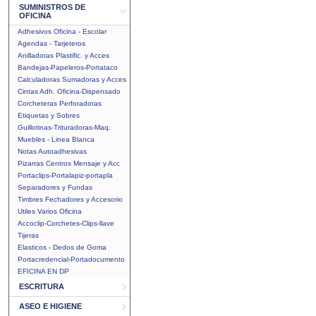
SUMINISTROS DE
OFICINA
Adhesivos Oficina - Escolar
Agendas - Tarjeteros
Anilladoras Plastific. y Acces
Bandejas-Papeleros-Portataco
Calculadoras Sumadoras y Acces
Cintas Adh. Oficina-Dispensado
Corcheteras Perforadoras
Etiquetas y Sobres
Guillotinas-Trituradoras-Maq.
Muebles - Linea Blanca
Notas Autoadhesivas
Pizarras Centros Mensaje y Acc
Portaclips-Portalapiz-portapla
Separadores y Fundas
Timbres Fechadores y Accesorio
Utiles Varios Oficina
Accoclip-Corchetes-Clips-llave
Tijeras
Elasticos - Dedos de Goma
Portacredencial-Portadocumento
EFICINA EN DP
ESCRITURA
ASEO E HIGIENE