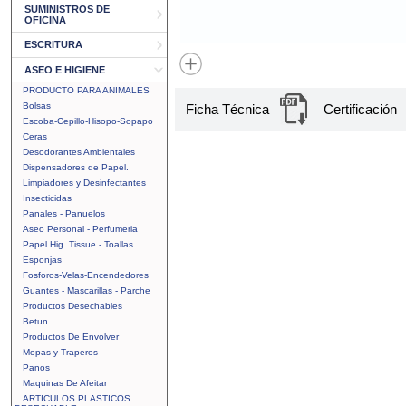
SUMINISTROS DE
OFICINA
ESCRITURA
ASEO E HIGIENE
PRODUCTO PARA ANIMALES
Bolsas
Ficha Técnica
Certificación
Escoba-Cepillo-Hisopo-Sopapo
Ceras
Desodorantes Ambientales
Dispensadores de Papel.
Limpiadores y Desinfectantes
Insecticidas
Panales - Panuelos
Aseo Personal - Perfumeria
Papel Hig. Tissue - Toallas
Esponjas
Fosforos-Velas-Encendedores
Guantes - Mascarillas - Parche
Productos Desechables
Betun
Productos De Envolver
Mopas y Traperos
Panos
Maquinas De Afeitar
ARTICULOS PLASTICOS