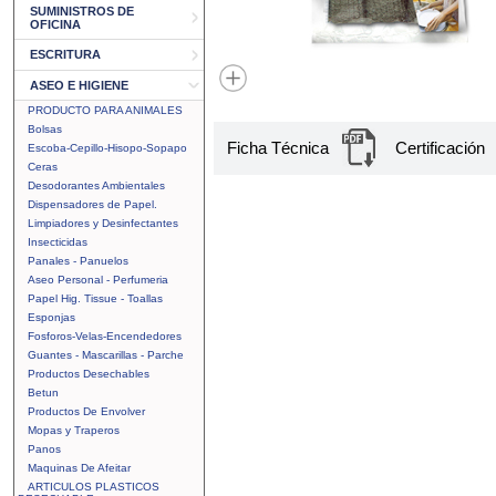
SUMINISTROS DE
OFICINA
ESCRITURA
ASEO E HIGIENE
PRODUCTO PARA ANIMALES
Bolsas
Ficha Técnica
Certificación
Escoba-Cepillo-Hisopo-Sopapo
Ceras
Desodorantes Ambientales
Dispensadores de Papel.
Limpiadores y Desinfectantes
Insecticidas
Panales - Panuelos
Aseo Personal - Perfumeria
Papel Hig. Tissue - Toallas
Esponjas
Fosforos-Velas-Encendedores
Guantes - Mascarillas - Parche
Productos Desechables
Betun
Productos De Envolver
Mopas y Traperos
Panos
Maquinas De Afeitar
ARTICULOS PLASTICOS