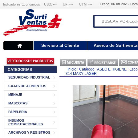
Fecha: 06-08-2026 Hora
Indicadores Económicos
USD: ---
UF: ---
UTM: ---
Servicio al Cliente
Acerca de Surtiventa
Inicio
:
Catálogo
:
ASEO E HIGIENE
:
Esco
CATEGORIAS
314 MAXY LASER
SEGURIDAD INDUSTRIAL
CAJAS DE ALIMENTOS
MENAJE
MASCOTAS
PAPELERIA
INSUMOS
COMPUTACIONALES
ARCHIVOS Y REGISTROS