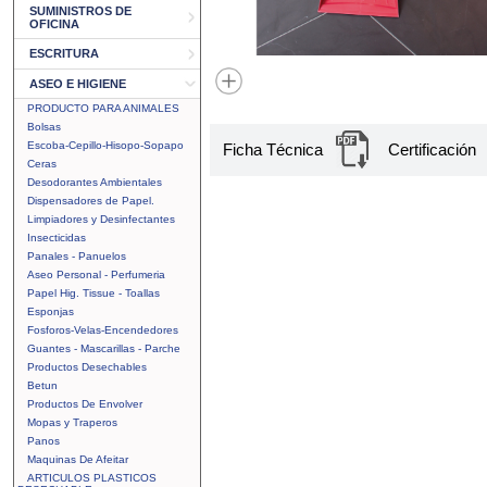
SUMINISTROS DE
OFICINA
ESCRITURA
ASEO E HIGIENE
PRODUCTO PARA ANIMALES
Bolsas
Escoba-Cepillo-Hisopo-Sopapo
Ficha Técnica
Certificación
Ceras
Desodorantes Ambientales
Dispensadores de Papel.
Limpiadores y Desinfectantes
Insecticidas
Panales - Panuelos
Aseo Personal - Perfumeria
Papel Hig. Tissue - Toallas
Esponjas
Fosforos-Velas-Encendedores
Guantes - Mascarillas - Parche
Productos Desechables
Betun
Productos De Envolver
Mopas y Traperos
Panos
Maquinas De Afeitar
ARTICULOS PLASTICOS