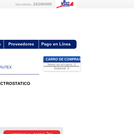
s
Proveedores
Pago en Línea
CARRO DE COMPRAS
Items en el carro: 0
IRUTEX
Subtotal: 0
ECTROSTATICO