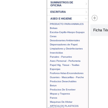
SUMINISTROS DE
OFICINA
ESCRITURA
ASEO E HIGIENE
PRODUCTO PARA ANIMALES
Bolsas
Ficha Té
Escoba-Cepillo-Hisopo-Sopapo
Ceras
Desodorantes Ambientales
Dispensadores de Papel.
Limpiadores y Desinfectantes
Insecticidas
Panales - Panuelos
Aseo Personal - Perfumeria
Papel Hig. Tissue - Toallas
Esponjas
Fosforos-Velas-Encendedores
Guantes - Mascarillas - Parche
Productos Desechables
Betun
Productos De Envolver
Mopas y Traperos
Panos
Maquinas De Afeitar
ARTICULOS PLASTICOS