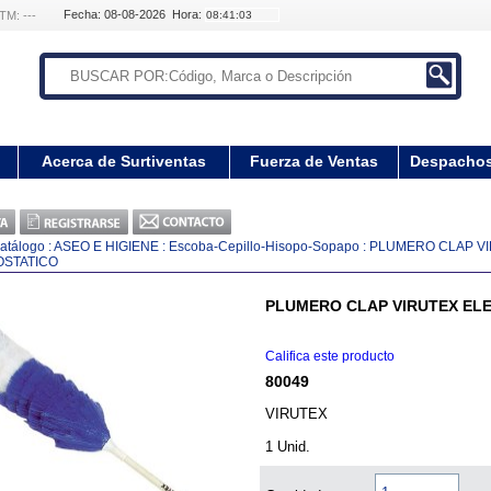
Fecha: 08-08-2026 Hora:
TM: ---
Acerca de Surtiventas
Fuerza de Ventas
Despacho
atálogo
:
ASEO E HIGIENE
:
Escoba-Cepillo-Hisopo-Sopapo
:
PLUMERO CLAP V
STATICO
PLUMERO CLAP VIRUTEX EL
Califica este producto
80049
VIRUTEX
1 Unid.