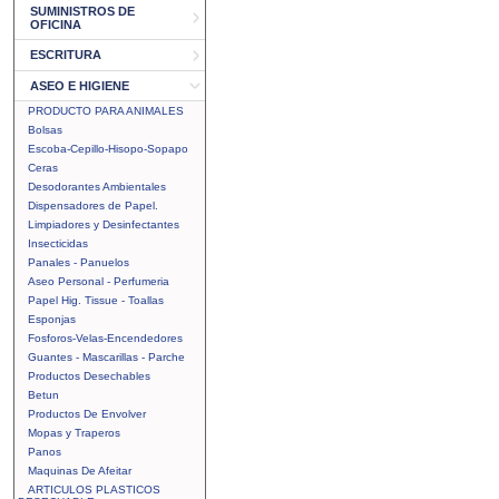
SUMINISTROS DE
OFICINA
ESCRITURA
ASEO E HIGIENE
PRODUCTO PARA ANIMALES
Bolsas
Escoba-Cepillo-Hisopo-Sopapo
Ceras
Desodorantes Ambientales
Dispensadores de Papel.
Limpiadores y Desinfectantes
Insecticidas
Panales - Panuelos
Aseo Personal - Perfumeria
Papel Hig. Tissue - Toallas
Esponjas
Fosforos-Velas-Encendedores
Guantes - Mascarillas - Parche
Productos Desechables
Betun
Productos De Envolver
Mopas y Traperos
Panos
Maquinas De Afeitar
ARTICULOS PLASTICOS