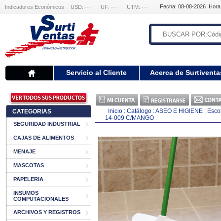
Fecha: 08-08-2026 Hora
Indicadores Económicos
USD: ---
UF: ---
UTM: ---
Servicio al Cliente
Acerca de Surtiventa
Inicio
:
Catálogo
:
ASEO E HIGIENE
:
Esco
CATEGORIAS
14-009 C/MANGO
SEGURIDAD INDUSTRIAL
CAJAS DE ALIMENTOS
MENAJE
MASCOTAS
PAPELERIA
INSUMOS
COMPUTACIONALES
ARCHIVOS Y REGISTROS