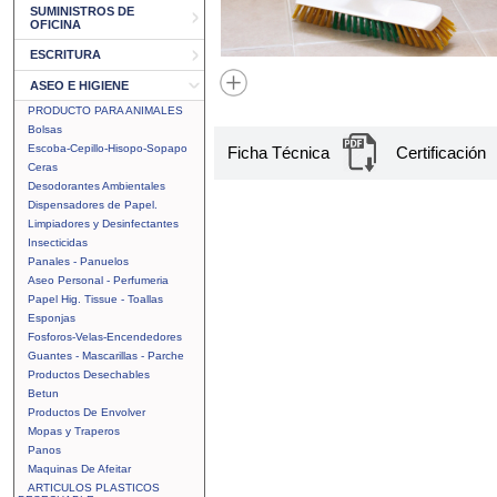
SUMINISTROS DE
OFICINA
ESCRITURA
ASEO E HIGIENE
PRODUCTO PARA ANIMALES
Bolsas
Escoba-Cepillo-Hisopo-Sopapo
Ficha Técnica
Certificación
Ceras
Desodorantes Ambientales
Dispensadores de Papel.
Limpiadores y Desinfectantes
Insecticidas
Panales - Panuelos
Aseo Personal - Perfumeria
Papel Hig. Tissue - Toallas
Esponjas
Fosforos-Velas-Encendedores
Guantes - Mascarillas - Parche
Productos Desechables
Betun
Productos De Envolver
Mopas y Traperos
Panos
Maquinas De Afeitar
ARTICULOS PLASTICOS