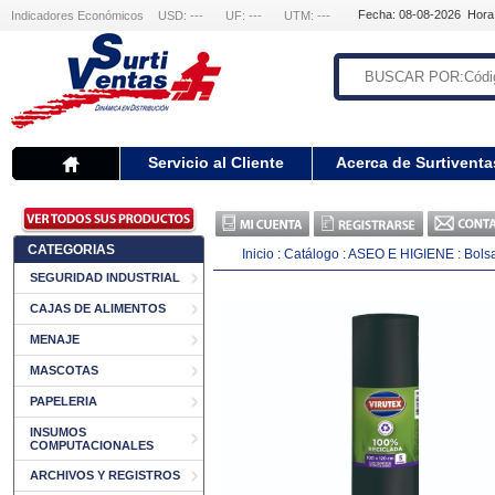
Fecha: 08-08-2026 Hora
Indicadores Económicos
USD: ---
UF: ---
UTM: ---
Servicio al Cliente
Acerca de Surtiventa
CATEGORIAS
Inicio
:
Catálogo
:
ASEO E HIGIENE
:
Bols
SEGURIDAD INDUSTRIAL
CAJAS DE ALIMENTOS
MENAJE
MASCOTAS
PAPELERIA
INSUMOS
COMPUTACIONALES
ARCHIVOS Y REGISTROS