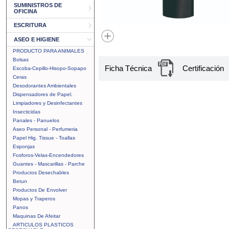
SUMINISTROS DE
OFICINA
ESCRITURA
ASEO E HIGIENE
PRODUCTO PARA ANIMALES
Bolsas
Ficha Técnica
Certificación
Escoba-Cepillo-Hisopo-Sopapo
Ceras
Desodorantes Ambientales
Dispensadores de Papel.
Limpiadores y Desinfectantes
Insecticidas
Panales - Panuelos
Aseo Personal - Perfumeria
Papel Hig. Tissue - Toallas
Esponjas
Fosforos-Velas-Encendedores
Guantes - Mascarillas - Parche
Productos Desechables
Betun
Productos De Envolver
Mopas y Traperos
Panos
Maquinas De Afeitar
ARTICULOS PLASTICOS