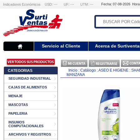
Fecha: 07-08-2026 Hora
Indicadores Económicos
USD: ---
UF: ---
UTM: ---
Servicio al Cliente
Acerca de Surtiventa
Inicio
:
Catálogo
:
ASEO E HIGIENE
:
SHA
CATEGORIAS
MANZANA
SEGURIDAD INDUSTRIAL
CAJAS DE ALIMENTOS
MENAJE
MASCOTAS
PAPELERIA
INSUMOS
COMPUTACIONALES
ARCHIVOS Y REGISTROS