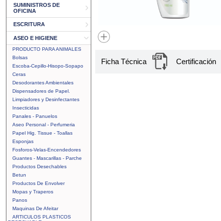
SUMINISTROS DE
OFICINA
ESCRITURA
ASEO E HIGIENE
PRODUCTO PARA ANIMALES
Bolsas
Ficha Técnica
Certificación
Escoba-Cepillo-Hisopo-Sopapo
Ceras
Desodorantes Ambientales
Dispensadores de Papel.
Limpiadores y Desinfectantes
Insecticidas
Panales - Panuelos
Aseo Personal - Perfumeria
Papel Hig. Tissue - Toallas
Esponjas
Fosforos-Velas-Encendedores
Guantes - Mascarillas - Parche
Productos Desechables
Betun
Productos De Envolver
Mopas y Traperos
Panos
Maquinas De Afeitar
ARTICULOS PLASTICOS