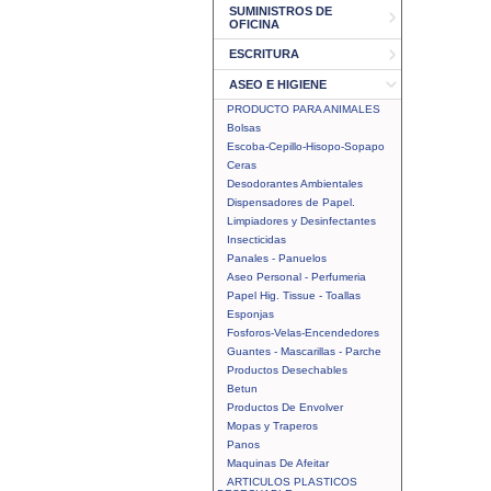
SUMINISTROS DE
OFICINA
ESCRITURA
ASEO E HIGIENE
PRODUCTO PARA ANIMALES
Bolsas
Escoba-Cepillo-Hisopo-Sopapo
Ceras
Desodorantes Ambientales
Dispensadores de Papel.
Limpiadores y Desinfectantes
Insecticidas
Panales - Panuelos
Aseo Personal - Perfumeria
Papel Hig. Tissue - Toallas
Esponjas
Fosforos-Velas-Encendedores
Guantes - Mascarillas - Parche
Productos Desechables
Betun
Productos De Envolver
Mopas y Traperos
Panos
Maquinas De Afeitar
ARTICULOS PLASTICOS