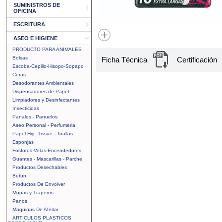
SUMINISTROS DE
OFICINA
ESCRITURA
ASEO E HIGIENE
PRODUCTO PARA ANIMALES
Bolsas
Ficha Técnica
Certificación
Escoba-Cepillo-Hisopo-Sopapo
Ceras
Desodorantes Ambientales
Dispensadores de Papel.
Limpiadores y Desinfectantes
Insecticidas
Panales - Panuelos
Aseo Personal - Perfumeria
Papel Hig. Tissue - Toallas
Esponjas
Fosforos-Velas-Encendedores
Guantes - Mascarillas - Parche
Productos Desechables
Betun
Productos De Envolver
Mopas y Traperos
Panos
Maquinas De Afeitar
ARTICULOS PLASTICOS