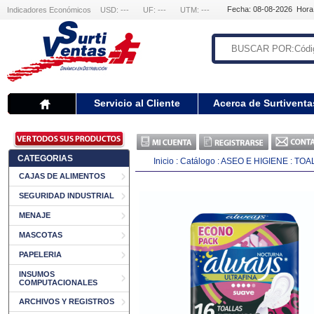
Fecha: 08-08-2026 Hora
Indicadores Económicos
USD: ---
UF: ---
UTM: ---
Servicio al Cliente
Acerca de Surtiventa
CATEGORIAS
Inicio
:
Catálogo
:
ASEO E HIGIENE
:
TOAL
CAJAS DE ALIMENTOS
SEGURIDAD INDUSTRIAL
MENAJE
MASCOTAS
PAPELERIA
INSUMOS
COMPUTACIONALES
ARCHIVOS Y REGISTROS