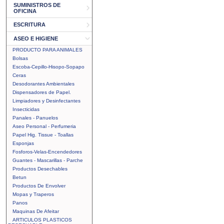
SUMINISTROS DE
OFICINA
ESCRITURA
ASEO E HIGIENE
PRODUCTO PARA ANIMALES
Bolsas
Escoba-Cepillo-Hisopo-Sopapo
Ceras
Desodorantes Ambientales
Dispensadores de Papel.
Limpiadores y Desinfectantes
Insecticidas
Panales - Panuelos
Aseo Personal - Perfumeria
Papel Hig. Tissue - Toallas
Esponjas
Fosforos-Velas-Encendedores
Guantes - Mascarillas - Parche
Productos Desechables
Betun
Productos De Envolver
Mopas y Traperos
Panos
Maquinas De Afeitar
ARTICULOS PLASTICOS