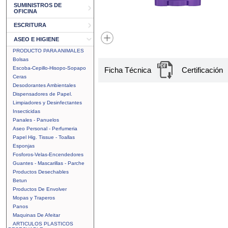
SUMINISTROS DE
OFICINA
ESCRITURA
ASEO E HIGIENE
PRODUCTO PARA ANIMALES
Bolsas
Escoba-Cepillo-Hisopo-Sopapo
Ficha Técnica
Certificación
Ceras
Desodorantes Ambientales
Dispensadores de Papel.
Limpiadores y Desinfectantes
Insecticidas
Panales - Panuelos
Aseo Personal - Perfumeria
Papel Hig. Tissue - Toallas
Esponjas
Fosforos-Velas-Encendedores
Guantes - Mascarillas - Parche
Productos Desechables
Betun
Productos De Envolver
Mopas y Traperos
Panos
Maquinas De Afeitar
ARTICULOS PLASTICOS