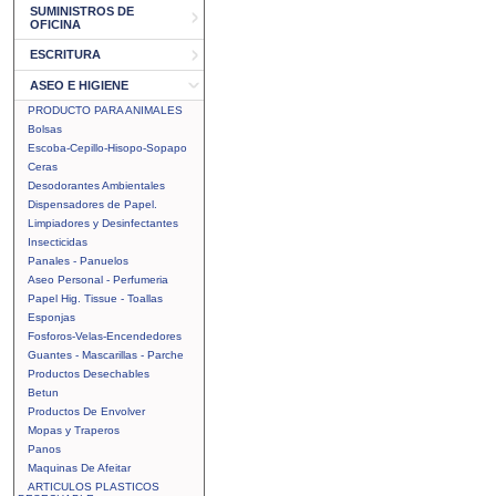
SUMINISTROS DE
OFICINA
ESCRITURA
ASEO E HIGIENE
PRODUCTO PARA ANIMALES
Bolsas
Escoba-Cepillo-Hisopo-Sopapo
Ceras
Desodorantes Ambientales
Dispensadores de Papel.
Limpiadores y Desinfectantes
Insecticidas
Panales - Panuelos
Aseo Personal - Perfumeria
Papel Hig. Tissue - Toallas
Esponjas
Fosforos-Velas-Encendedores
Guantes - Mascarillas - Parche
Productos Desechables
Betun
Productos De Envolver
Mopas y Traperos
Panos
Maquinas De Afeitar
ARTICULOS PLASTICOS