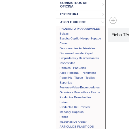
SUMINISTROS DE
OFICINA
ESCRITURA
ASEO E HIGIENE
PRODUCTO PARA ANIMALES
Bolsas
Ficha Té
Escoba-Cepillo-Hisopo-Sopapo
Ceras
Desodorantes Ambientales
Dispensadores de Papel.
Limpiadores y Desinfectantes
Insecticidas
Panales - Panuelos
Aseo Personal - Perfumeria
Papel Hig. Tissue - Toallas
Esponjas
Fosforos-Velas-Encendedores
Guantes - Mascarillas - Parche
Productos Desechables
Betun
Productos De Envolver
Mopas y Traperos
Panos
Maquinas De Afeitar
ARTICULOS PLASTICOS