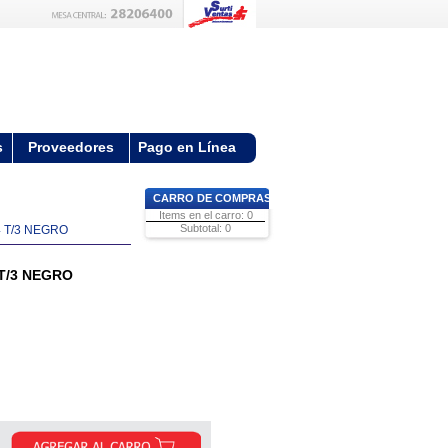
s
Proveedores
Pago en Línea
CARRO DE COMPRAS
Items en el carro: 0
Subtotal: 0
 T/3 NEGRO
T/3 NEGRO