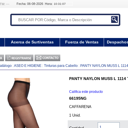
Fecha: 06-08-2026 Hora:
TM: ---
Acerca de Surtiventas
Fuerza de Ventas
Despacho
atálogo
:
ASEO E HIGIENE
:
Tinturas para Cabello
:
PANTY NAYLON MUSS L 1114
PANTY NAYLON MUSS L 1114 
Califica este producto
66195NG
CAFFARENA
1 Unid.