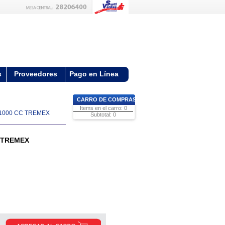
s
Proveedores
Pago en Línea
CARRO DE COMPRAS
Items en el carro: 0
1000 CC TREMEX
Subtotal: 0
 TREMEX