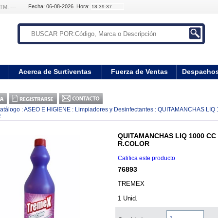
Fecha: 06-08-2026 Hora:
TM: ---
Acerca de Surtiventas
Fuerza de Ventas
Despacho
atálogo
:
ASEO E HIGIENE
:
Limpiadores y Desinfectantes
:
QUITAMANCHAS LIQ 
R
QUITAMANCHAS LIQ 1000 CC
R.COLOR
Califica este producto
76893
TREMEX
1 Unid.