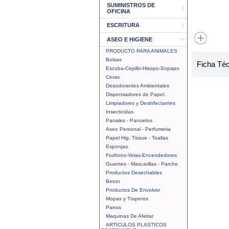
SUMINISTROS DE
OFICINA
ESCRITURA
ASEO E HIGIENE
PRODUCTO PARA ANIMALES
Bolsas
Ficha Té
Escoba-Cepillo-Hisopo-Sopapo
Ceras
Desodorantes Ambientales
Dispensadores de Papel.
Limpiadores y Desinfectantes
Insecticidas
Panales - Panuelos
Aseo Personal - Perfumeria
Papel Hig. Tissue - Toallas
Esponjas
Fosforos-Velas-Encendedores
Guantes - Mascarillas - Parche
Productos Desechables
Betun
Productos De Envolver
Mopas y Traperos
Panos
Maquinas De Afeitar
ARTICULOS PLASTICOS