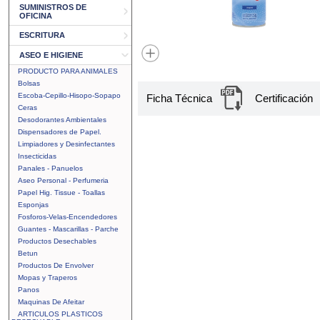
SUMINISTROS DE
OFICINA
ESCRITURA
ASEO E HIGIENE
PRODUCTO PARA ANIMALES
Bolsas
Escoba-Cepillo-Hisopo-Sopapo
Ficha Técnica
Certificación
Ceras
Desodorantes Ambientales
Dispensadores de Papel.
Limpiadores y Desinfectantes
Insecticidas
Panales - Panuelos
Aseo Personal - Perfumeria
Papel Hig. Tissue - Toallas
Esponjas
Fosforos-Velas-Encendedores
Guantes - Mascarillas - Parche
Productos Desechables
Betun
Productos De Envolver
Mopas y Traperos
Panos
Maquinas De Afeitar
ARTICULOS PLASTICOS