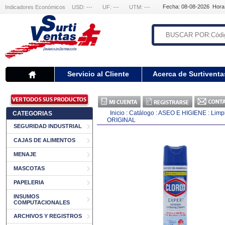
Fecha: 08-08-2026 Hora
Indicadores Económicos
USD: ---
UF: ---
UTM: ---
Servicio al Cliente
Acerca de Surtiventa
Inicio
:
Catálogo
:
ASEO E HIGIENE
:
Limp
CATEGORIAS
ORIGINAL
SEGURIDAD INDUSTRIAL
CAJAS DE ALIMENTOS
MENAJE
MASCOTAS
PAPELERIA
INSUMOS
COMPUTACIONALES
ARCHIVOS Y REGISTROS