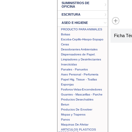
SUMINISTROS DE
OFICINA
ESCRITURA
ASEO E HIGIENE
PRODUCTO PARA ANIMALES
Bolsas
Ficha Té
Escoba-Cepillo-Hisopo-Sopapo
Ceras
Desodorantes Ambientales
Dispensadores de Papel.
Limpiadores y Desinfectantes
Insecticidas
Panales - Panuelos
Aseo Personal - Perfumeria
Papel Hig. Tissue - Toallas
Esponjas
Fosforos-Velas-Encendedores
Guantes - Mascarillas - Parche
Productos Desechables
Betun
Productos De Envolver
Mopas y Traperos
Panos
Maquinas De Afeitar
ARTICULOS PLASTICOS