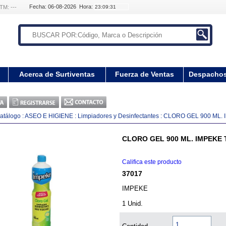
Fecha: 06-08-2026 Hora:
TM: ---
Acerca de Surtiventas
Fuerza de Ventas
Despacho
atálogo
:
ASEO E HIGIENE
:
Limpiadores y Desinfectantes
:
CLORO GEL 900 ML. 
CLORO GEL 900 ML. IMPEKE 
Califica este producto
37017
IMPEKE
1 Unid.