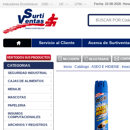
Fecha: 10-08-2026 Hora
Indicadores Económicos
USD: ---
UF: ---
UTM: ---
Servicio al Cliente
Acerca de Surtiventa
CATEGORIAS
Inicio
:
Catálogo
:
ASEO E HIGIENE
:
Insec
SEGURIDAD INDUSTRIAL
CAJAS DE ALIMENTOS
MENAJE
MASCOTAS
PAPELERIA
INSUMOS
COMPUTACIONALES
ARCHIVOS Y REGISTROS