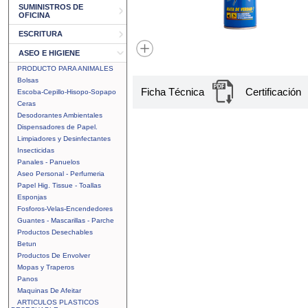
SUMINISTROS DE
OFICINA
ESCRITURA
ASEO E HIGIENE
PRODUCTO PARA ANIMALES
Bolsas
Ficha Técnica
Certificación
Escoba-Cepillo-Hisopo-Sopapo
Ceras
Desodorantes Ambientales
Dispensadores de Papel.
Limpiadores y Desinfectantes
Insecticidas
Panales - Panuelos
Aseo Personal - Perfumeria
Papel Hig. Tissue - Toallas
Esponjas
Fosforos-Velas-Encendedores
Guantes - Mascarillas - Parche
Productos Desechables
Betun
Productos De Envolver
Mopas y Traperos
Panos
Maquinas De Afeitar
ARTICULOS PLASTICOS