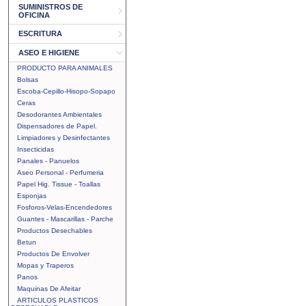
SUMINISTROS DE
OFICINA
ESCRITURA
ASEO E HIGIENE
PRODUCTO PARA ANIMALES
Bolsas
Escoba-Cepillo-Hisopo-Sopapo
Ceras
Desodorantes Ambientales
Dispensadores de Papel.
Limpiadores y Desinfectantes
Insecticidas
Panales - Panuelos
Aseo Personal - Perfumeria
Papel Hig. Tissue - Toallas
Esponjas
Fosforos-Velas-Encendedores
Guantes - Mascarillas - Parche
Productos Desechables
Betun
Productos De Envolver
Mopas y Traperos
Panos
Maquinas De Afeitar
ARTICULOS PLASTICOS