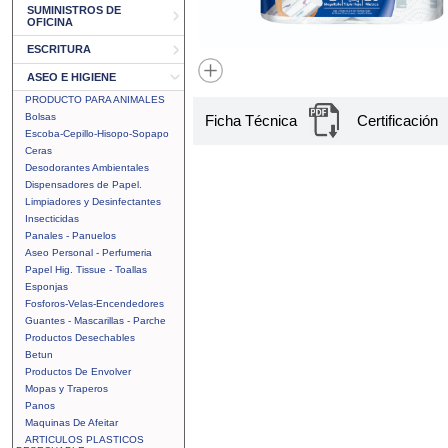
SUMINISTROS DE
OFICINA
ESCRITURA
ASEO E HIGIENE
PRODUCTO PARA ANIMALES
Bolsas
Ficha Técnica
Certificación
Escoba-Cepillo-Hisopo-Sopapo
Ceras
Desodorantes Ambientales
Dispensadores de Papel.
Limpiadores y Desinfectantes
Insecticidas
Panales - Panuelos
Aseo Personal - Perfumeria
Papel Hig. Tissue - Toallas
Esponjas
Fosforos-Velas-Encendedores
Guantes - Mascarillas - Parche
Productos Desechables
Betun
Productos De Envolver
Mopas y Traperos
Panos
Maquinas De Afeitar
ARTICULOS PLASTICOS