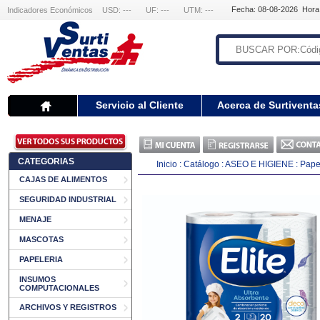
Fecha: 08-08-2026 Hora
Indicadores Económicos
USD: ---
UF: ---
UTM: ---
Servicio al Cliente
Acerca de Surtiventa
CATEGORIAS
Inicio
:
Catálogo
:
ASEO E HIGIENE
:
Papel
CAJAS DE ALIMENTOS
SEGURIDAD INDUSTRIAL
MENAJE
MASCOTAS
PAPELERIA
INSUMOS
COMPUTACIONALES
ARCHIVOS Y REGISTROS