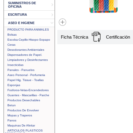
SUMINISTROS DE
OFICINA
ESCRITURA
ASEO E HIGIENE
PRODUCTO PARA ANIMALES
Bolsas
Ficha Técnica
Certificación
Escoba-Cepillo-Hisopo-Sopapo
Ceras
Desodorantes Ambientales
Dispensadores de Papel.
Limpiadores y Desinfectantes
Insecticidas
Panales - Panuelos
Aseo Personal - Perfumeria
Papel Hig. Tissue - Toallas
Esponjas
Fosforos-Velas-Encendedores
Guantes - Mascarillas - Parche
Productos Desechables
Betun
Productos De Envolver
Mopas y Traperos
Panos
Maquinas De Afeitar
ARTICULOS PLASTICOS