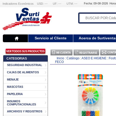
Fecha: 09-08-2026 Hora
Indicadores Económicos
USD: ---
UF: ---
UTM: ---
Servicio al Cliente
Acerca de Surtiventa
Inicio
:
Catálogo
:
ASEO E HIGIENE
:
Fosf
CATEGORIAS
FECO
SEGURIDAD INDUSTRIAL
CAJAS DE ALIMENTOS
MENAJE
MASCOTAS
PAPELERIA
INSUMOS
COMPUTACIONALES
ARCHIVOS Y REGISTROS