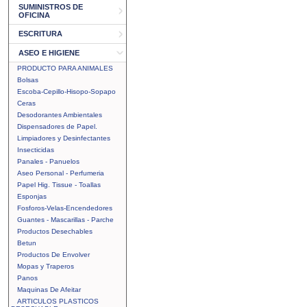
SUMINISTROS DE
OFICINA
ESCRITURA
ASEO E HIGIENE
PRODUCTO PARA ANIMALES
Bolsas
Escoba-Cepillo-Hisopo-Sopapo
Ceras
Desodorantes Ambientales
Dispensadores de Papel.
Limpiadores y Desinfectantes
Insecticidas
Panales - Panuelos
Aseo Personal - Perfumeria
Papel Hig. Tissue - Toallas
Esponjas
Fosforos-Velas-Encendedores
Guantes - Mascarillas - Parche
Productos Desechables
Betun
Productos De Envolver
Mopas y Traperos
Panos
Maquinas De Afeitar
ARTICULOS PLASTICOS