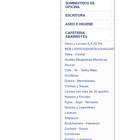
SUMINISTROS DE
OFICINA
ESCRITURA
ASEO E HIGIENE
CAFETERIA -
ABARROTES
Vinos y Licores ILA 20.5%
BEB.LIGHT/JUGOPOLVO/AGUAFRUTAL
Jalea - Cereal
Aceites-Margarinas-Mantecas
Azucar
Cafe - Te - Yerba Mate
Confiteria
Dulces - Mermeladas
Cremas y Sopas
Licores con mas de 30 grados
Harinas y Feculas
Agua - Jugo - Nectares
Granos y Legumbres
Lacteos
Aderezos
Endulzantes - Vitaminas
Cocktail - Snack
Conservas
Pastas - Lasagnas