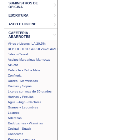
SUMINISTROS DE
OFICINA
ESCRITURA
ASEO E HIGIENE
CAFETERIA -
ABARROTES
Vinos y Licores ILA 20.5%
BEB.LIGHT/JUGOPOLVO/AGUAFRUTAL
Jalea - Cereal
Aceites-Margarinas-Mantecas
Azucar
Cafe - Te - Yerba Mate
Confiteria
Dulces - Mermeladas
Cremas y Sopas
Licores con mas de 30 grados
Harinas y Feculas
Agua - Jugo - Nectares
Granos y Legumbres
Lacteos
Aderezos
Endulzantes - Vitaminas
Cocktail - Snack
Conservas
Pastas - Lasagnas