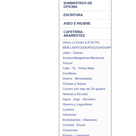
SUMINISTROS DE
OFICINA
ESCRITURA
ASEO E HIGIENE
CAFETERIA -
ABARROTES
Vinos y Licores ILA 20.5%
BEB.LIGHT/JUGOPOLVO/AGUAFRUTAL
Jalea - Cereal
Aceites-Margarinas-Mantecas
Azucar
Cafe - Te - Yerba Mate
Confiteria
Dulces - Mermeladas
Cremas y Sopas
Licores con mas de 30 grados
Harinas y Feculas
Agua - Jugo - Nectares
Granos y Legumbres
Lacteos
Aderezos
Endulzantes - Vitaminas
Cocktail - Snack
Conservas
Pastas - Lasagnas