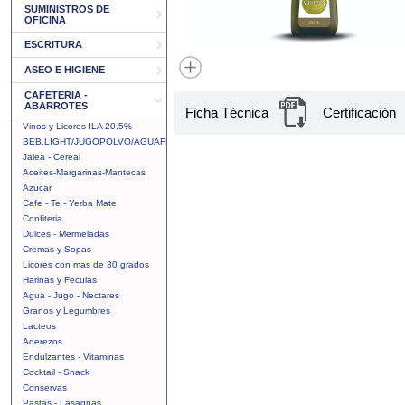
SUMINISTROS DE
OFICINA
ESCRITURA
ASEO E HIGIENE
CAFETERIA -
ABARROTES
Ficha Técnica
Certificación
Vinos y Licores ILA 20.5%
BEB.LIGHT/JUGOPOLVO/AGUAFRUTAL
Jalea - Cereal
Aceites-Margarinas-Mantecas
Azucar
Cafe - Te - Yerba Mate
Confiteria
Dulces - Mermeladas
Cremas y Sopas
Licores con mas de 30 grados
Harinas y Feculas
Agua - Jugo - Nectares
Granos y Legumbres
Lacteos
Aderezos
Endulzantes - Vitaminas
Cocktail - Snack
Conservas
Pastas - Lasagnas