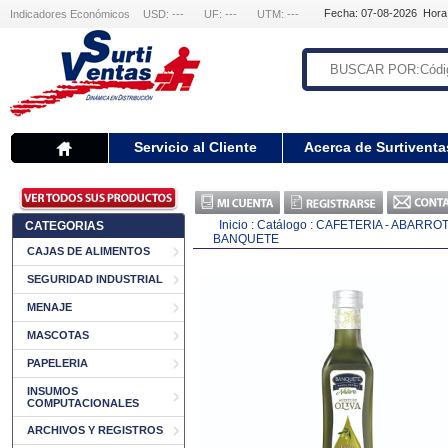
Fecha: 07-08-2026 Hora
Indicadores Económicos
USD: ---
UF: ---
UTM: ---
Servicio al Cliente
Acerca de Surtiventa
Inicio
:
Catálogo
:
CAFETERIA - ABARRO
CATEGORIAS
BANQUETE
CAJAS DE ALIMENTOS
SEGURIDAD INDUSTRIAL
MENAJE
MASCOTAS
PAPELERIA
INSUMOS
COMPUTACIONALES
ARCHIVOS Y REGISTROS