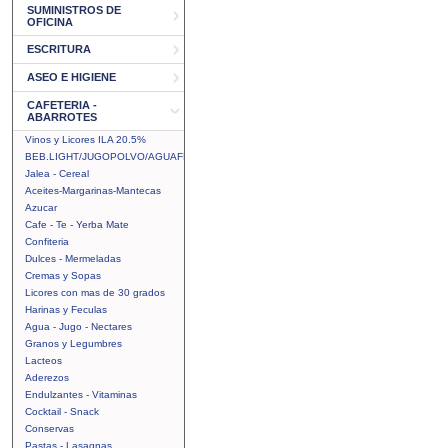
SUMINISTROS DE
OFICINA
ESCRITURA
ASEO E HIGIENE
CAFETERIA -
ABARROTES
Vinos y Licores ILA 20.5%
BEB.LIGHT/JUGOPOLVO/AGUAFRUTAL
Jalea - Cereal
Aceites-Margarinas-Mantecas
Azucar
Cafe - Te - Yerba Mate
Confiteria
Dulces - Mermeladas
Cremas y Sopas
Licores con mas de 30 grados
Harinas y Feculas
Agua - Jugo - Nectares
Granos y Legumbres
Lacteos
Aderezos
Endulzantes - Vitaminas
Cocktail - Snack
Conservas
Pastas - Lasagnas