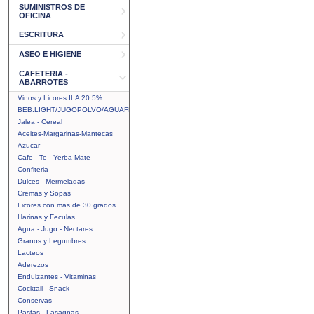
SUMINISTROS DE
OFICINA
ESCRITURA
ASEO E HIGIENE
CAFETERIA -
ABARROTES
Vinos y Licores ILA 20.5%
BEB.LIGHT/JUGOPOLVO/AGUAFRUTAL
Jalea - Cereal
Aceites-Margarinas-Mantecas
Azucar
Cafe - Te - Yerba Mate
Confiteria
Dulces - Mermeladas
Cremas y Sopas
Licores con mas de 30 grados
Harinas y Feculas
Agua - Jugo - Nectares
Granos y Legumbres
Lacteos
Aderezos
Endulzantes - Vitaminas
Cocktail - Snack
Conservas
Pastas - Lasagnas