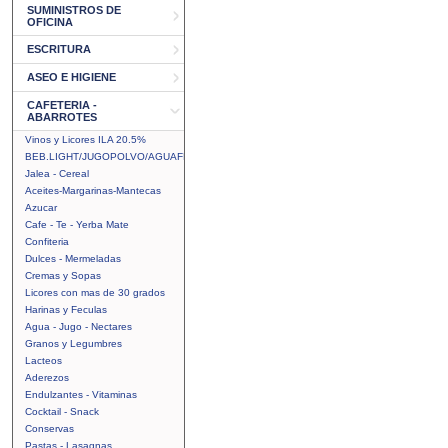
SUMINISTROS DE
OFICINA
ESCRITURA
ASEO E HIGIENE
CAFETERIA -
ABARROTES
Vinos y Licores ILA 20.5%
BEB.LIGHT/JUGOPOLVO/AGUAFRUTAL
Jalea - Cereal
Aceites-Margarinas-Mantecas
Azucar
Cafe - Te - Yerba Mate
Confiteria
Dulces - Mermeladas
Cremas y Sopas
Licores con mas de 30 grados
Harinas y Feculas
Agua - Jugo - Nectares
Granos y Legumbres
Lacteos
Aderezos
Endulzantes - Vitaminas
Cocktail - Snack
Conservas
Pastas - Lasagnas