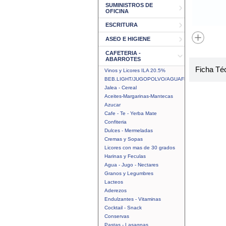
SUMINISTROS DE
OFICINA
ESCRITURA
ASEO E HIGIENE
CAFETERIA -
ABARROTES
Ficha Té
Vinos y Licores ILA 20.5%
BEB.LIGHT/JUGOPOLVO/AGUAFRUTAL
Jalea - Cereal
Aceites-Margarinas-Mantecas
Azucar
Cafe - Te - Yerba Mate
Confiteria
Dulces - Mermeladas
Cremas y Sopas
Licores con mas de 30 grados
Harinas y Feculas
Agua - Jugo - Nectares
Granos y Legumbres
Lacteos
Aderezos
Endulzantes - Vitaminas
Cocktail - Snack
Conservas
Pastas - Lasagnas