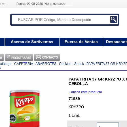
Fecha: 09-08-2026 Hora:
TM: ---
Acerca de Surtiventas
Fuerza de Ventas
Despacho
atálogo
:
CAFETERIA - ABARROTES
:
Cocktail - Snack
:
PAPA FRITA 37 GR KRYZ
A
PAPA FRITA 37 GR KRYZPO X
CEBOLLA
Califica este producto
71989
KRYZPO
1 Unid.