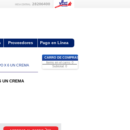
s
Proveedores
Pago en Línea
CARRO DE COMPRAS
Items en el carro: 0
PO X 6 UN CREMA
Subtotal: 0
 6 UN CREMA