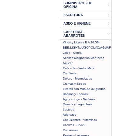
SUMINISTROS DE
OFICINA
ESCRITURA
ASEO E HIGIENE
CAFETERIA -
ABARROTES
Vinos y Licores ILA 20.5%
BEB.LIGHT/JUGOPOLVO/AGUAFRUTAL
Jalea - Cereal
Aceites-Margarinas-Mantecas
Azucar
Cafe - Te - Yerba Mate
Confiteria
Dulces - Mermeladas
Cremas y Sopas
Licores con mas de 30 grados
Harinas y Feculas
Agua - Jugo - Nectares
Granos y Legumbres
Lacteos
Aderezos
Endulzantes - Vitaminas
Cocktail - Snack
Conservas
Pastas - Lasagnas