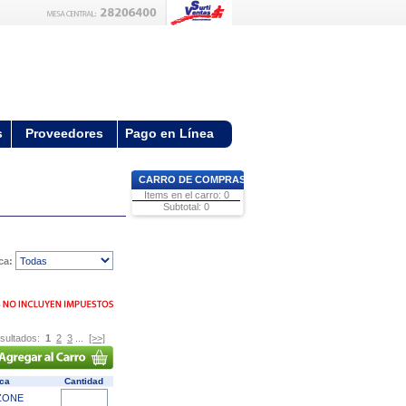
s
Proveedores
Pago en Línea
CARRO DE COMPRAS
Items en el carro: 0
Subtotal: 0
ca:
sultados:
1
2
3
...
[>>]
rca
Cantidad
ZONE