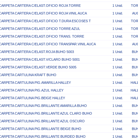
CARPETA CARTERA C/ELAST.OFICIO ROJA TORRE
1 Unid.
TOR
CARPETA CARTERA C/ELAST.OFICIO ROJA VINIL AUCA
1 Unid.
AU
CARPETA CARTERA C/ELAST.OFICIO T.DURA ESCOSES T
1 Unid.
TOR
CARPETA CARTERA C/ELAST.OFICIO TORRE AZUL
1 Unid.
TOR
CARPETA CARTERA C/ELAST.OFICIO TRANS. TORRE
1 Unid.
TOR
CARPETA CARTERA C/ELAST.OFICIO TRANSPAR.VINIL AUCA
1 Unid.
AU
CARPETA CARTERA C/ELAST.ROJA BUHO 5003
1 Unid.
BU
CARPETA CARTERA C/ELAST.V/CLARO BUHO 5001
1 Unid.
BU
CARPETA CARTERA C/ELAST.VERDE BUHO 5005
1 Unid.
BU
CARPETA CARTULINA KRAFT BUHO
1 Unid.
BU
CARPETA CARTULINA PIG.AMARILLA HALLEY
1 Unid.
HAL
CARPETA CARTULINA PIG.AZUL HALLEY
1 Unid.
HAL
CARPETA CARTULINA PIG.BEIGE HALLEY
1 Unid.
HAL
CARPETA CARTULINA PIG.BRILLANTE AMARILLA BUHO
1 Unid.
BU
CARPETA CARTULINA PIG.BRILLANTE AZUL CLARO BUHO
1 Unid.
BU
CARPETA CARTULINA PIG.BRILLANTE AZUL OSCURO
1 Unid.
BU
CARPETA CARTULINA PIG.BRILLANTE BEIGE BUHO
1 Unid.
BU
CARPETA CARTULINA PIG.BRILLANTE BURDEO BUHO
1 Unid.
BU