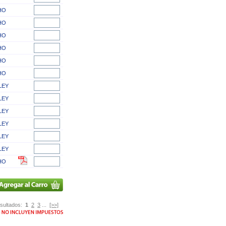
HO
HO
HO
HO
HO
HO
LEY
LEY
LEY
LEY
LEY
LEY
HO
sultados:
1
2
3
...
[>>]