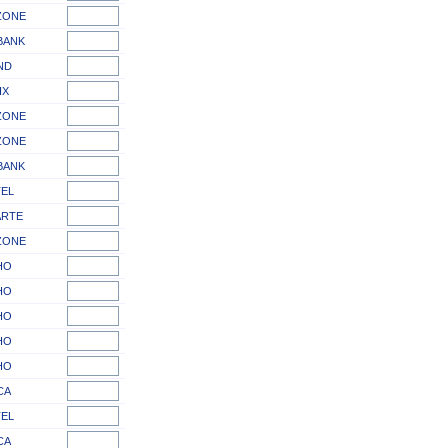
ZONE
BANK
ND
IX
ZONE
ZONE
BANK
EL
RTE
ZONE
HO
HO
HO
HO
HO
CA
EL
CA