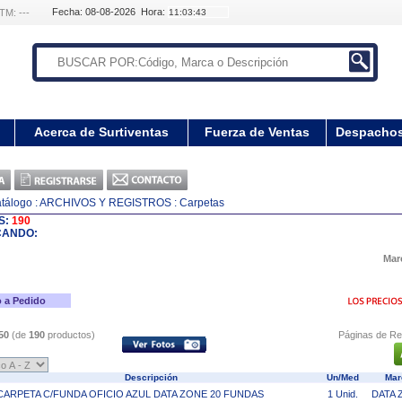
Fecha: 08-08-2026 Hora:
TM: ---
Acerca de Surtiventas
Fuerza de Ventas
Despacho
tálogo
: ARCHIVOS Y REGISTROS
: Carpetas
S:
190
CANDO:
Mar
 a Pedido
50
(de
190
productos)
Páginas de Re
Descripción
Un/Med
Ma
CARPETA C/FUNDA OFICIO AZUL DATA ZONE 20 FUNDAS
1 Unid.
DATA 