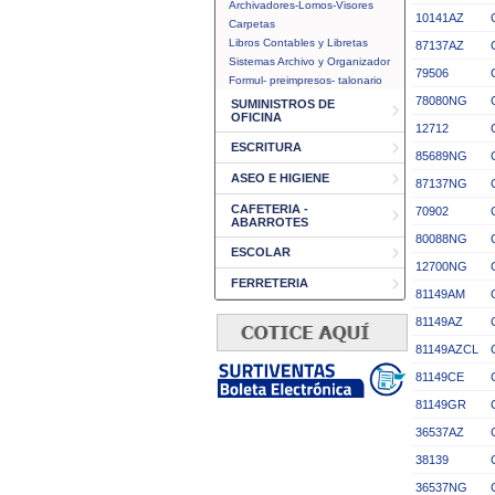
Archivadores-Lomos-Visores
10141AZ
Carpetas
Libros Contables y Libretas
87137AZ
Sistemas Archivo y Organizador
79506
Formul- preimpresos- talonario
78080NG
SUMINISTROS DE
OFICINA
12712
ESCRITURA
85689NG
ASEO E HIGIENE
87137NG
CAFETERIA -
70902
ABARROTES
80088NG
ESCOLAR
12700NG
FERRETERIA
81149AM
81149AZ
81149AZCL
81149CE
81149GR
36537AZ
38139
36537NG