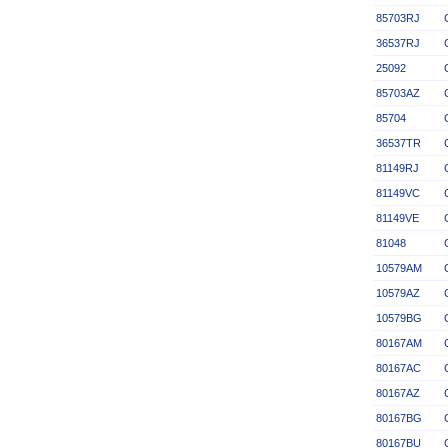
85703RJ
36537RJ
25092
85703AZ
85704
36537TR
81149RJ
81149VC
81149VE
81048
10579AM
10579AZ
10579BG
80167AM
80167AC
80167AZ
80167BG
80167BU