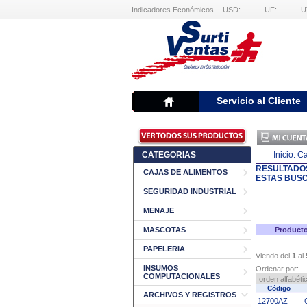
Indicadores Económicos
USD: ---
UF: ---
U
Servicio al Cliente
CATEGORIAS
Inicio:
Ca
RESULTADO
CAJAS DE ALIMENTOS
ESTAS BUS
SEGURIDAD INDUSTRIAL
MENAJE
MASCOTAS
Producto
PAPELERIA
Viendo del
1
al
INSUMOS
Ordenar por:
COMPUTACIONALES
Código
ARCHIVOS Y REGISTROS
12700AZ