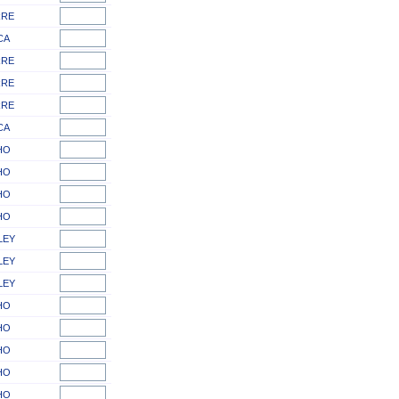
RE
CA
RE
RE
RE
CA
HO
HO
HO
HO
LEY
LEY
LEY
HO
HO
HO
HO
HO