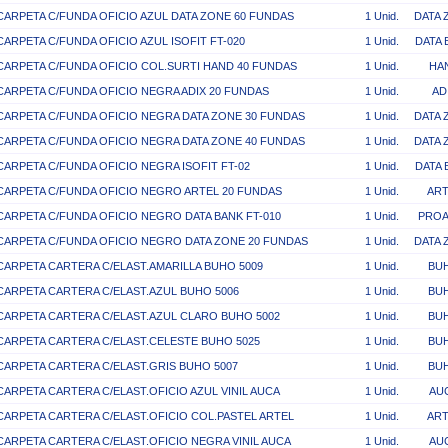
CARPETA C/FUNDA OFICIO AZUL DATA ZONE 60 FUNDAS
1 Unid.
DATA 
CARPETA C/FUNDA OFICIO AZUL ISOFIT FT-020
1 Unid.
DATA 
CARPETA C/FUNDA OFICIO COL.SURTI HAND 40 FUNDAS
1 Unid.
HA
CARPETA C/FUNDA OFICIO NEGRA ADIX 20 FUNDAS
1 Unid.
AD
CARPETA C/FUNDA OFICIO NEGRA DATA ZONE 30 FUNDAS
1 Unid.
DATA 
CARPETA C/FUNDA OFICIO NEGRA DATA ZONE 40 FUNDAS
1 Unid.
DATA 
CARPETA C/FUNDA OFICIO NEGRA ISOFIT FT-02
1 Unid.
DATA 
CARPETA C/FUNDA OFICIO NEGRO ARTEL 20 FUNDAS
1 Unid.
ART
CARPETA C/FUNDA OFICIO NEGRO DATA BANK FT-010
1 Unid.
PROA
CARPETA C/FUNDA OFICIO NEGRO DATA ZONE 20 FUNDAS
1 Unid.
DATA 
CARPETA CARTERA C/ELAST.AMARILLA BUHO 5009
1 Unid.
BU
CARPETA CARTERA C/ELAST.AZUL BUHO 5006
1 Unid.
BU
CARPETA CARTERA C/ELAST.AZUL CLARO BUHO 5002
1 Unid.
BU
CARPETA CARTERA C/ELAST.CELESTE BUHO 5025
1 Unid.
BU
CARPETA CARTERA C/ELAST.GRIS BUHO 5007
1 Unid.
BU
CARPETA CARTERA C/ELAST.OFICIO AZUL VINIL AUCA
1 Unid.
AU
CARPETA CARTERA C/ELAST.OFICIO COL.PASTEL ARTEL
1 Unid.
ART
CARPETA CARTERA C/ELAST.OFICIO NEGRA VINIL AUCA
1 Unid.
AU