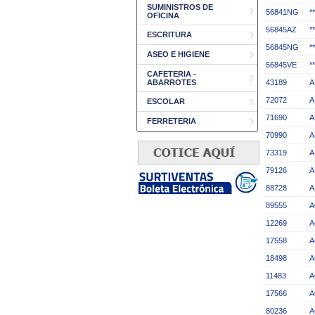
SUMINISTROS DE
56841NG
*
OFICINA
56845AZ
*
ESCRITURA
56845NG
*
ASEO E HIGIENE
56845VE
*
CAFETERIA -
ABARROTES
43189
A
72072
A
ESCOLAR
71690
A
FERRETERIA
70990
A
73319
A
79126
A
88728
A
89555
A
12269
A
17558
A
18498
A
11483
A
17566
A
80236
A