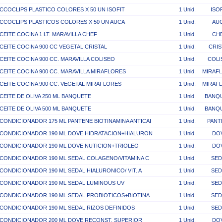
CCOCLIPS PLASTICO COLORES X 50 UN ISOFIT
1 Unid.
ISO
CCOCLIPS PLASTICOS COLORES X 50 UN AUCA
1 Unid.
AU
CEITE COCINA 1 LT. MARAVILLA CHEF
1 Unid.
CH
CEITE COCINA 900 CC VEGETAL CRISTAL
1 Unid.
CRIS
CEITE COCINA 900 CC. MARAVILLA COLISEO
1 Unid.
COLI
CEITE COCINA 900 CC. MARAVILLA MIRAFLORES
1 Unid.
MIRAF
CEITE COCINA 900 CC. VEGETAL MIRAFLORES
1 Unid.
MIRAF
CEITE DE OLIVA 250 ML BANQUETE
1 Unid.
BANQ
CEITE DE OLIVA 500 ML BANQUETE
1 Unid.
BANQ
CONDICIONADOR 175 ML PANTENE BIOTINAMINA ANTICAI
1 Unid.
PANT
CONDICIONADOR 190 ML DOVE HIDRATACION+HIALURON
1 Unid.
DO
CONDICIONADOR 190 ML DOVE NUTICION+TRIOLEO
1 Unid.
DO
CONDICIONADOR 190 ML SEDAL COLAGENO/VITAMINA C
1 Unid.
SED
CONDICIONADOR 190 ML SEDAL HIALURONICO/ VIT. A
1 Unid.
SED
CONDICIONADOR 190 ML SEDAL LUMINOUS UV
1 Unid.
SED
CONDICIONADOR 190 ML SEDAL PROBIOTICOS+BIOTINA
1 Unid.
SED
CONDICIONADOR 190 ML SEDAL RIZOS DEFINIDOS
1 Unid.
SED
CONDICIONADOR 200 ML DOVE RECONST. SUPERIOR
1 Unid.
DO