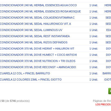
CONDICIONADOR 240 ML HERBAL ESSENCES AGUA COCO
1 Unid.
HER
CONDICIONADOR 240 ML HERBAL ESSENCES ROSA MOSQUE
1 Unid.
HER
CONDICIONADOR 340 ML SEDAL COLAGENO/VITAMINA C
1 Unid.
SED
CONDICIONADOR 340 ML SEDAL HIALURONICO/ VIT. A
1 Unid.
SED
CONDICIONADOR 340 ML SEDAL LUMINOUS UV
1 Unid.
ED
CONDICIONADOR 340 ML SEDAL REST INSTANTANEA
1 Unid.
SED
CONDICIONADOR 340 ML SEDAL RIZOS DEFINIDOS
1 Unid.
SED
CONDICIONADOR 370 ML DOVE HIDRAT + HIALURON VIT
1 Unid.
DO
CONDICIONADOR 370 ML DOVE HUMECT + COCO ANTIOXI
1 Unid.
DO
CONDICIONADOR 370 ML DOVE NUTRICION + TRI OLEOS
1 Unid.
DO
CONDICIONADOR 370 ML DOVE RECONST + AMINOACIDO
1 Unid.
DO
CUARELA 12 COL.+ PINCEL BARRILITO
1 Unid.
BARRI
CUARELA 12 COLORES 23ML + PINCEL GIOTTO
1 Unid.
GIO
l
50
(de
5746
productos)
Páginas de Re