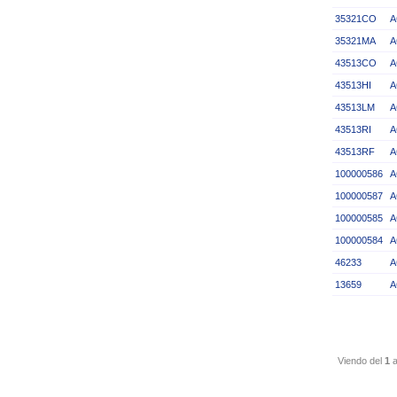
35321CO
A
35321MA
A
43513CO
A
43513HI
A
43513LM
A
43513RI
A
43513RF
A
100000586
A
100000587
A
100000585
A
100000584
A
46233
A
13659
A
Viendo del
1
a