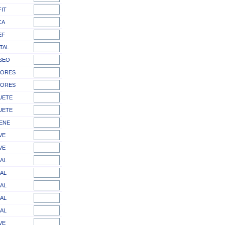
FIT
CA
EF
TAL
SEO
LORES
LORES
UETE
UETE
ENE
VE
VE
AL
AL
AL
AL
AL
VE