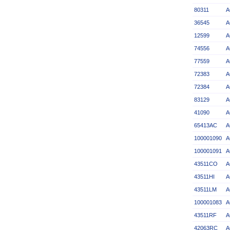
80311
A
36545
A
12599
A
74556
A
77559
A
72383
A
72384
A
83129
A
41090
A
65413AC
A
100001090
A
100001091
A
43511CO
A
43511HI
A
43511LM
A
100001083
A
43511RF
A
42063RC
A