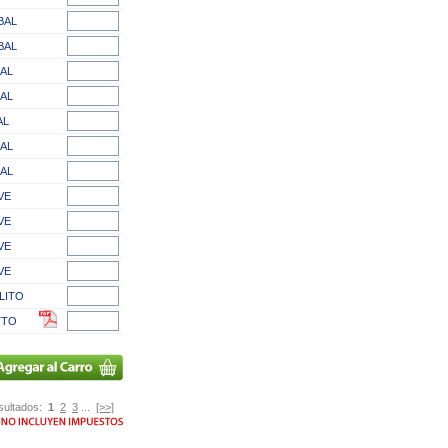
BAL
BAL
AL
AL
AL
AL
AL
VE
VE
VE
VE
LITO
TTO
sultados:
1
2
3
...
[>>]