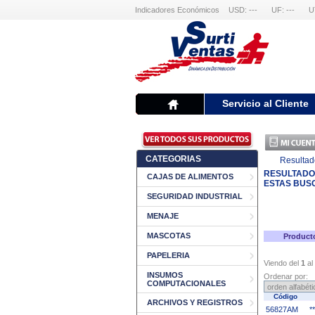
Indicadores Económicos
USD: ---
UF: ---
U
Servicio al Cliente
CATEGORIAS
Resultad
RESULTADO
CAJAS DE ALIMENTOS
ESTAS BUS
SEGURIDAD INDUSTRIAL
MENAJE
MASCOTAS
Product
PAPELERIA
Viendo del
1
al
INSUMOS
Ordenar por:
COMPUTACIONALES
Código
ARCHIVOS Y REGISTROS
56827AM
*