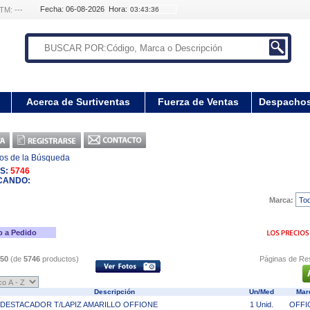
Fecha: 06-08-2026 Hora:
TM: ---
Acerca de Surtiventas
Fuerza de Ventas
Despacho
os de la Búsqueda
S:
5746
CANDO:
Marca:
o a Pedido
50
(de
5746
productos)
Páginas de Re
Descripción
Un/Med
Mar
*DESTACADOR T/LAPIZ AMARILLO OFFIONE
1 Unid.
OFFI