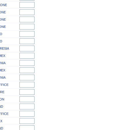
IONE
ONE
ONE
ONE
KO
KO
RESIA
MEX
INIA
MEX
INIA
FFICE
RE
ON
ND
FFICE
IX
ND