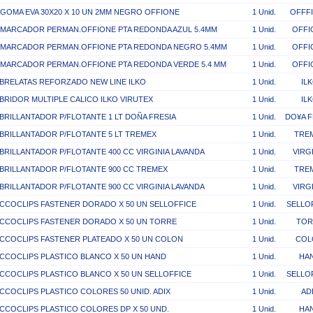
*GOMA EVA 30X20 X 10 UN 2MM NEGRO OFFIONE
1 Unid.
OFFF
*MARCADOR PERMAN.OFFIONE PTA REDONDA AZUL 5.4MM
1 Unid.
OFFI
*MARCADOR PERMAN.OFFIONE PTA REDONDA NEGRO 5.4MM
1 Unid.
OFFI
*MARCADOR PERMAN.OFFIONE PTA REDONDA VERDE 5.4 MM
1 Unid.
OFFI
BRELATAS REFORZADO NEW LINE ILKO
1 Unid.
IL
BRIDOR MULTIPLE CALICO ILKO VIRUTEX
1 Unid.
IL
BRILLANTADOR P/FLOTANTE 1 LT DOÑA FRESIA
1 Unid.
DO¥A F
BRILLANTADOR P/FLOTANTE 5 LT TREMEX
1 Unid.
TRE
BRILLANTADOR P/FLOTANTE 400 CC VIRGINIA LAVANDA
1 Unid.
VIRG
BRILLANTADOR P/FLOTANTE 900 CC TREMEX
1 Unid.
TRE
BRILLANTADOR P/FLOTANTE 900 CC VIRGINIA LAVANDA
1 Unid.
VIRG
CCOCLIPS FASTENER DORADO X 50 UN SELLOFFICE
1 Unid.
SELLO
CCOCLIPS FASTENER DORADO X 50 UN TORRE
1 Unid.
TOR
CCOCLIPS FASTENER PLATEADO X 50 UN COLON
1 Unid.
COL
CCOCLIPS PLASTICO BLANCO X 50 UN HAND
1 Unid.
HA
CCOCLIPS PLASTICO BLANCO X 50 UN SELLOFFICE
1 Unid.
SELLO
CCOCLIPS PLASTICO COLORES 50 UNID. ADIX
1 Unid.
AD
CCOCLIPS PLASTICO COLORES DP X 50 UND.
1 Unid.
HA