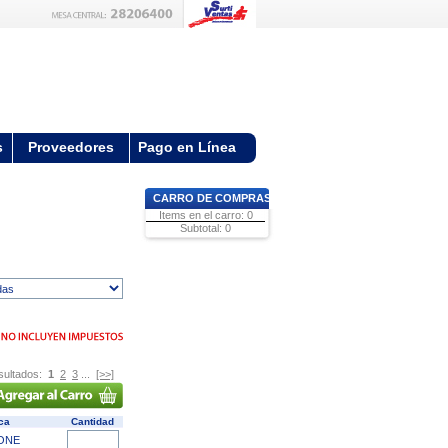
s
Proveedores
Pago en Línea
CARRO DE COMPRAS
Items en el carro: 0
Subtotal: 0
sultados:
1
2
3
...
[>>]
ca
Cantidad
ONE