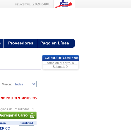
s
Proveedores
Pago en Línea
CARRO DE COMPRAS
Items en el carro: 0
Subtotal: 0
Marca:
ginas de Resultados:
1
arca
Cantidad
ERICO