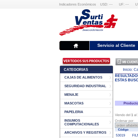
Indicadores Económicos
USD: ---
UF: ---
U
Servicio al Cliente
CATEGORIAS
Inicio:
Ca
RESULTADO
CAJAS DE ALIMENTOS
ESTAS BUS
SEGURIDAD INDUSTRIAL
MENAJE
MASCOTAS
Producto
PAPELERIA
Viendo del
1
al
INSUMOS
Ordenar por:
COMPUTACIONALES
Código
ARCHIVOS Y REGISTROS
53019
FIL