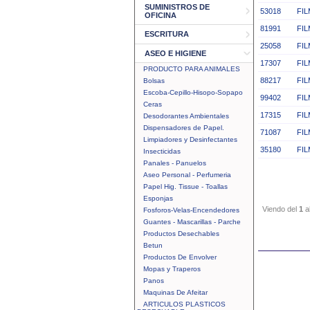
SUMINISTROS DE
53018
FIL
OFICINA
81991
FIL
ESCRITURA
25058
FIL
ASEO E HIGIENE
17307
FIL
PRODUCTO PARA ANIMALES
88217
FIL
Bolsas
Escoba-Cepillo-Hisopo-Sopapo
99402
FIL
Ceras
17315
FIL
Desodorantes Ambientales
Dispensadores de Papel.
71087
FIL
Limpiadores y Desinfectantes
35180
FIL
Insecticidas
Panales - Panuelos
Aseo Personal - Perfumeria
Papel Hig. Tissue - Toallas
Esponjas
Viendo del
1
a
Fosforos-Velas-Encendedores
Guantes - Mascarillas - Parche
Productos Desechables
Betun
Productos De Envolver
Mopas y Traperos
Panos
Maquinas De Afeitar
ARTICULOS PLASTICOS