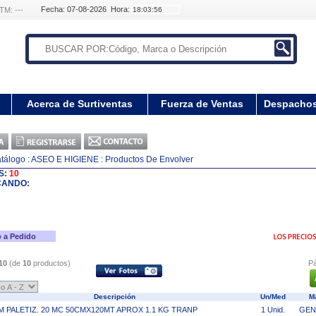
Fecha: 07-08-2026 Hora:
TM: ---
Acerca de Surtiventas
Fuerza de Ventas
Despacho
tálogo
: ASEO E HIGIENE
: Productos De Envolver
S:
10
CANDO:
 a Pedido
10
(de
10
productos)
Pá
Descripción
Un/Med
M
M PALETIZ. 20 MC 50CMX120MT APROX 1.1 KG TRANP
1 Unid.
GEN